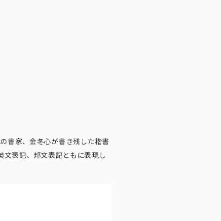
代の書家、金冬心が書き残した楷書
 英文表記、邦文表記ともに表現し