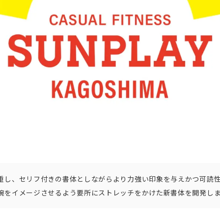
重し、セリフ付きの書体としながらより力強い印象を与えかつ可読
腕をイメージさせるよう要所にストレッチをかけた新書体を開発し